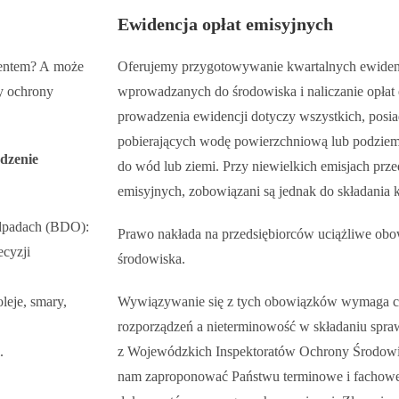
Ewidencja opłat emisyjnych
ucentem? A może
Oferujemy przygotowywanie kwartalnych ewidenc
y ochrony
wprowadzanych do środowiska i naliczanie opła
prowadzenia ewidencji dotyczy wszystkich, posi
pobierających wodę powierzchniową lub podziem
dzenie
do wód lub ziemi. Przy niewielkich emisjach przed
emisyjnych, zobowiązani są jednak do składania k
dpadach (BDO):
Prawo nakłada na przedsiębiorców uciążliwe obo
ecyzji
środowiska.
leje, smary,
Wywiązywanie się z tych obowiązków wymaga cz
rozporządzeń a nieterminowość w składaniu spra
.
z Wojewódzkich Inspektoratów Ochrony Środowi
nam zaproponować Państwu terminowe i fachow