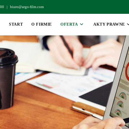
6:00 |
biuro@argo-film.com
START
O FIRMIE
OFERTA
AKTY PRAWNE