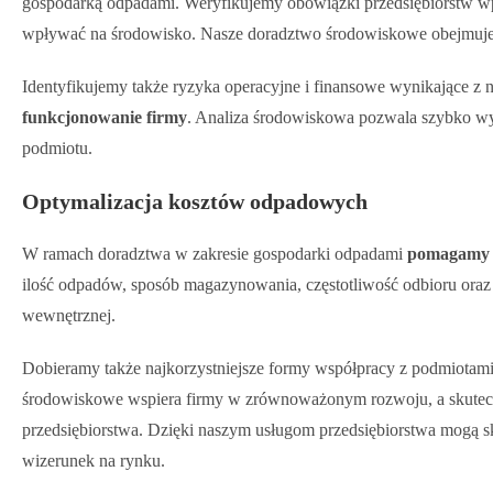
gospodarką odpadami. Weryfikujemy obowiązki przedsiębiorstw wp
wpływać na środowisko. Nasze doradztwo środowiskowe obejmuje s
Identyfikujemy także ryzyka operacyjne i finansowe wynikające z 
funkcjonowanie firmy
. Analiza środowiskowa pozwala szybko wy
podmiotu.
Optymalizacja kosztów odpadowych
W ramach doradztwa w zakresie gospodarki odpadami
pomagamy f
ilość odpadów, sposób magazynowania, częstotliwość odbioru oraz
wewnętrznej.
Dobieramy także najkorzystniejsze formy współpracy z podmiotami
środowiskowe wspiera firmy w zrównoważonym rozwoju, a skuteczn
przedsiębiorstwa. Dzięki naszym usługom przedsiębiorstwa mogą s
wizerunek na rynku.