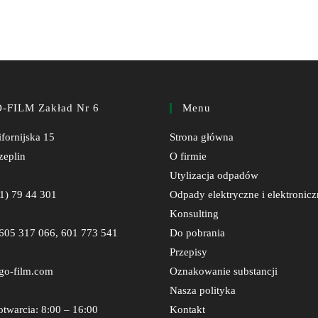
-FILM Zakład Nr 6
Menu
ifornijska 15
Strona główna
zeplin
O firmie
Utylizacja odpadów
(71) 79 44 301
Odpady elektryczne i elektronicz
Konsulting
605 317 066
,
601 773 541
Do pobrania
Przepisy
go-film.com
Oznakowanie substancji
Nasza polityka
twarcia: 8:00 – 16:00
Kontakt