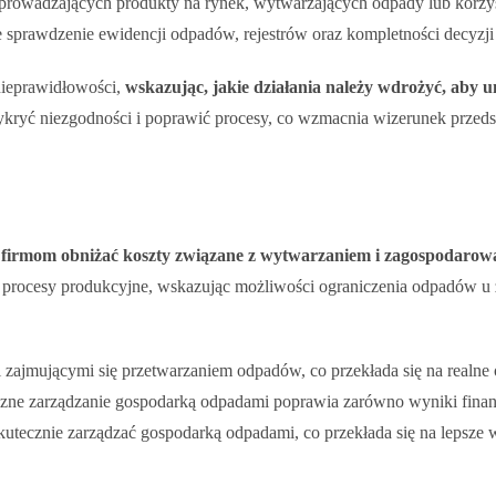
rowadzających produkty na rynek, wytwarzających odpady lub korzyst
prawdzenie ewidencji odpadów, rejestrów oraz kompletności decyzji 
nieprawidłowości,
wskazując, jakie działania należy wdrożyć, aby 
kryć niezgodności i poprawić procesy, co wzmacnia wizerunek przeds
irmom obniżać koszty związane z wytwarzaniem i zagospodaro
 procesy produkcyjne, wskazując możliwości ograniczenia odpadów u ź
 zajmującymi się przetwarzaniem odpadów, co przekłada się na realne
e zarządzanie gospodarką odpadami poprawia zarówno wyniki finanso
kutecznie zarządzać gospodarką odpadami, co przekłada się na lepsze