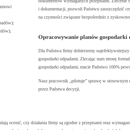
dokumentów wymaganych przepisami. Zlecenie n
klamowi
i dokumentacji, pozwoli Państwu zaoszczędzić c
na czynności związane bezpośrednio z zyskownoś
dpadów);
adów);
Opracowywanie planów gospodarki 
Dla Państwa firmy dobierzemy najefektywniejszy
gospodarki odpadami. Zlecając nam stronę formal
gospodarki odpadami, macie Państwo 100% pewno
Nasz pracownik „pilotuje” sprawę w stosownym 
przez Państwa decyzji.
alają ocenić, czy działania firmy są zgodne z przepisami oraz wymaga