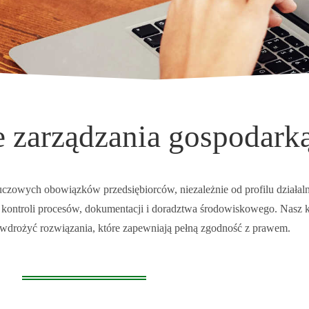
e zarządzania gospodark
luczowych obowiązków przedsiębiorców, niezależnie od profilu działal
ej kontroli procesów, dokumentacji i doradztwa środowiskowego. Nasz
z wdrożyć rozwiązania, które zapewniają pełną zgodność z prawem.