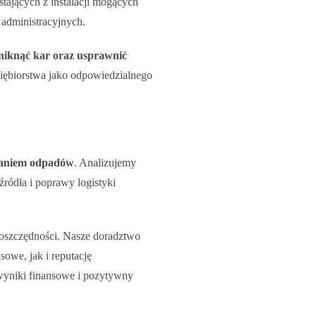
ających z instalacji mogących
administracyjnych.
uniknąć kar oraz usprawnić
iębiorstwa jako odpowiedzialnego
waniem odpadów
. Analizujemy
ródła i poprawy logistyki
 oszczędności. Nasze doradztwo
we, jak i reputację
 wyniki finansowe i pozytywny