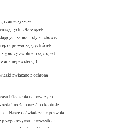
ji zanieczyszczeń
t emisyjnych. Obowiązek
adających samochody służbowe,
ną, odprowadzających ścieki
siębiorcy zwolnieni są z opłat
wartalnej ewidencji!
wiązki związane z ochroną
asu i śledzenia najnowszych
wozdań może narazić na kontrole
ska. Nasze doświadczenie pozwala
e przygotowywanie wszystkich